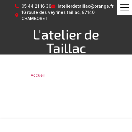
05 44 21 16 30
latelierdetaillac@orange.fr
16 route des veyrines taillac, 87140
CHAMBORET
L'atelier de
Taillac
Vous êtes ici ›
Accueil
»
Défaut