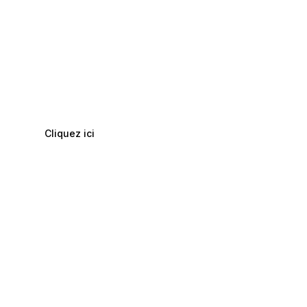
LOREM IPSUM DOLOR SIT AMET, CONSECTETUR
ADIPISCING ELIT. UT
Ajoutez votre titre ici
Cliquez ici