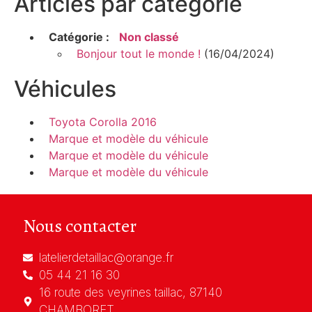
Articles par catégorie
Catégorie :
Non classé
Bonjour tout le monde !
(16/04/2024)
Véhicules
Toyota Corolla 2016
Marque et modèle du véhicule
Marque et modèle du véhicule
Marque et modèle du véhicule
Nous contacter
latelierdetaillac@orange.fr
05 44 21 16 30
16 route des veyrines taillac, 87140
CHAMBORET