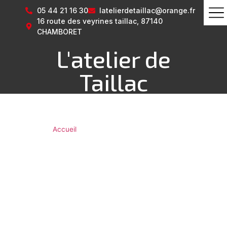
05 44 21 16 30
latelierdetaillac@orange.fr
16 route des veyrines taillac, 87140
CHAMBORET
L'atelier de
Taillac
Vous êtes ici ›
Accueil
»
Plan du site
Plan du site